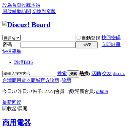
設為首頁
收藏本站
開啟輔助訪問
切換到窄版
找回密碼
自動登錄
密碼
立即註冊
登錄
快捷導航
論壇
BBS
搜索
熱搜:
活動
交友
discuz
搜索
台灣商用電器商城官方論壇
»
論壇
今日:
0
|
昨日:
0
|
帖子:
2121
|
會員:
1
|
歡迎新會員:
admin
最新回復
商用電器