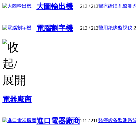
大圖輸出機
醫療级瞳孔监測
213
/ 213
電腦割字機
醫用绝缘监视仪
2
213
/ 213
電器廠商
進口電器廠商
醫療設备监測系统如
211
/ 211