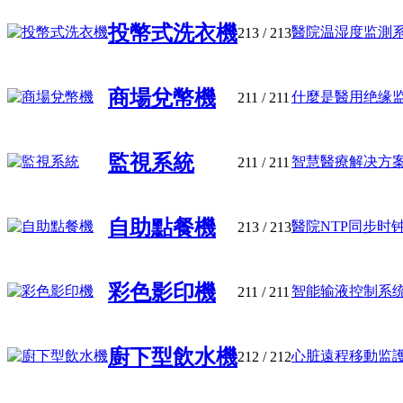
投幣式洗衣機
醫院温湿度监測系统
213
/ 213
商場兌幣機
什麼是醫用绝缘监视
211
/ 211
監視系統
智慧醫療解决方案推薦
211
/ 211
自助點餐機
醫院NTP同步时钟
213
/ 213
彩色影印機
智能输液控制系
211
/ 211
廚下型飲水機
心脏遠程移動监護系
212
/ 212