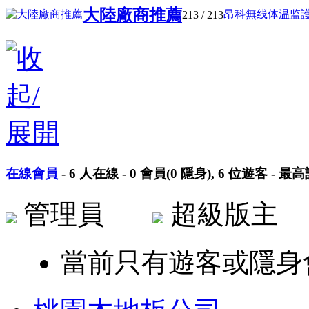
大陸廠商推薦
昂科無线体温监護系
213
/ 213
在線會員
-
6
人在線 -
0
會員(
0
隱身),
6
位遊客 - 最
管理員
超級版
當前只有遊客或隱身