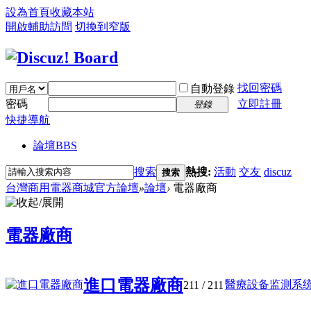
設為首頁
收藏本站
開啟輔助訪問
切換到窄版
找回密碼
自動登錄
密碼
立即註冊
登錄
快捷導航
論壇
BBS
搜索
熱搜:
活動
交友
discuz
搜索
台灣商用電器商城官方論壇
»
論壇
›
電器廠商
電器廠商
進口電器廠商
醫療設备监測系统如
211
/ 211