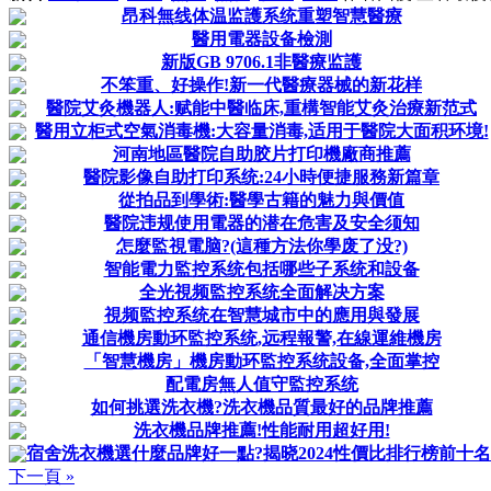
昂科無线体温监護系统重塑智慧醫療
醫用電器設备檢測
新版GB 9706.1非醫療监護
不笨重、好操作!新一代醫療器械的新花样
醫院艾灸機器人:赋能中醫临床,重構智能艾灸治療新范式
醫用立柜式空氣消毒機:大容量消毒,适用于醫院大面积环境!
河南地區醫院自助胶片打印機廠商推薦
醫院影像自助打印系统:24小時便捷服務新篇章
從拍品到學術:醫學古籍的魅力與價值
醫院违规使用電器的潜在危害及安全须知
怎麼監視電脑?(這種方法你學废了没?)
智能電力監控系统包括哪些子系统和設备
全光視频監控系统全面解决方案
視频監控系统在智慧城市中的應用與發展
通信機房動环監控系统,远程報警,在線運維機房
「智慧機房」機房動环監控系统設备,全面掌控
配電房無人值守監控系统
如何挑選洗衣機?洗衣機品質最好的品牌推薦
洗衣機品牌推薦!性能耐用超好用!
宿舍洗衣機選什麼品牌好一點?揭晓2024性價比排行榜前十名
下一頁 »