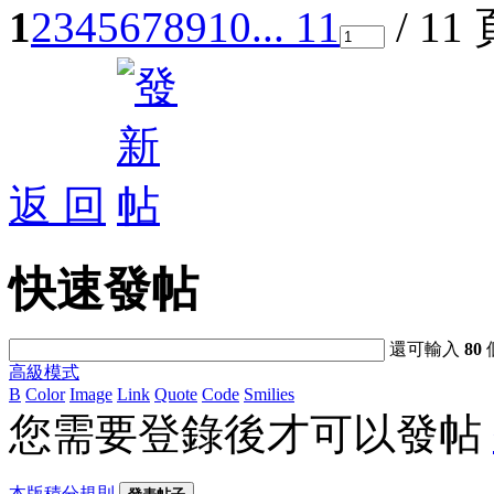
1
2
3
4
5
6
7
8
9
10
... 11
/ 11
返 回
快速發帖
還可輸入
80
高級模式
B
Color
Image
Link
Quote
Code
Smilies
您需要登錄後才可以發帖
本版積分規則