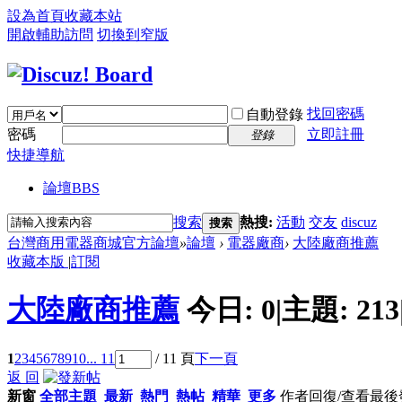
設為首頁
收藏本站
開啟輔助訪問
切換到窄版
找回密碼
自動登錄
密碼
立即註冊
登錄
快捷導航
論壇
BBS
搜索
熱搜:
活動
交友
discuz
搜索
台灣商用電器商城官方論壇
»
論壇
›
電器廠商
›
大陸廠商推薦
收藏本版
|
訂閱
大陸廠商推薦
今日:
0
|
主題:
213
1
2
3
4
5
6
7
8
9
10
... 11
/ 11 頁
下一頁
返 回
新窗
全部主題
最新
熱門
熱帖
精華
更多
作者
回復/查看
最後