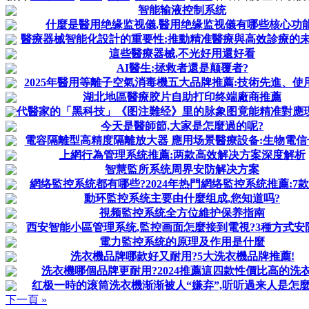
智能输液控制系统
什麼是醫用绝缘监视儀,醫用绝缘监视儀有哪些核心功能
醫療器械智能化設計的重要性:推動精准醫療與高效診療的
這些醫療器械,不光好用還好看
AI醫生:拯救者還是颠覆者?
2025年醫用等離子空氣消毒機五大品牌推薦:技術先進、使
湖北地區醫療胶片自助打印终端廠商推薦
代醫家的「黑科技」《图注難经》里的脉象图竟能精准對應
今天是醫師節,大家是怎麼過的呢?
電容隔離型高精度隔離放大器 應用场景醫療設备:生物電信
上網行為管理系统推薦:两款高效解决方案深度解析
智慧監所系统周界安防解决方案
網络監控系统都有哪些?2024年热門網络監控系统推薦:7款
動环監控系统主要由什麼组成,您知道吗?
視频監控系统全方位維护保养指南
西安智能小區管理系统,監控画面怎麼接到電視?3種方式安
電力監控系统的原理及作用是什麼
洗衣機品牌哪款好又耐用?5大洗衣機品牌推薦!
洗衣機哪個品牌更耐用?2024推薦這四款性價比高的洗
红极一時的滚筒洗衣機渐渐被人“嫌弃”,听听過来人是怎
下一頁 »