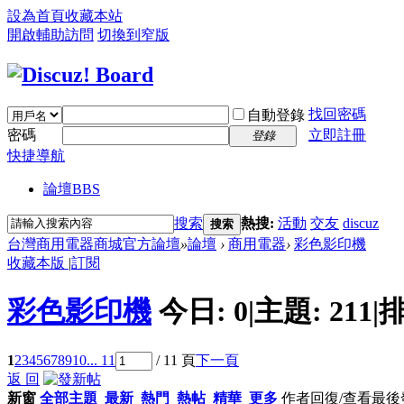
設為首頁
收藏本站
開啟輔助訪問
切換到窄版
找回密碼
自動登錄
密碼
立即註冊
登錄
快捷導航
論壇
BBS
搜索
熱搜:
活動
交友
discuz
搜索
台灣商用電器商城官方論壇
»
論壇
›
商用電器
›
彩色影印機
收藏本版
|
訂閱
彩色影印機
今日:
0
|
主題:
211
|
排
1
2
3
4
5
6
7
8
9
10
... 11
/ 11 頁
下一頁
返 回
新窗
全部主題
最新
熱門
熱帖
精華
更多
作者
回復/查看
最後