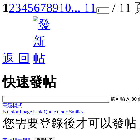
1
2
3
4
5
6
7
8
9
10
... 11
/ 11
返 回
快速發帖
還可輸入
80
高級模式
B
Color
Image
Link
Quote
Code
Smilies
您需要登錄後才可以發帖
本版積分規則