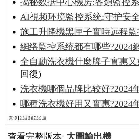
揭秘数据中心機房:各類監控
AI視频环境監控系统:守护安全
施工升降機黑匣子實時远程監
網络監控系统都有哪些?202
全自動洗衣機什麼牌子實惠又好
回復)
洗衣機哪個品牌比较好?2024
哪種洗衣機好用又實惠?202
頁:
[1]
2
3
4
5
6
7
8
9
10
查看完整版本:
大圖輸出機