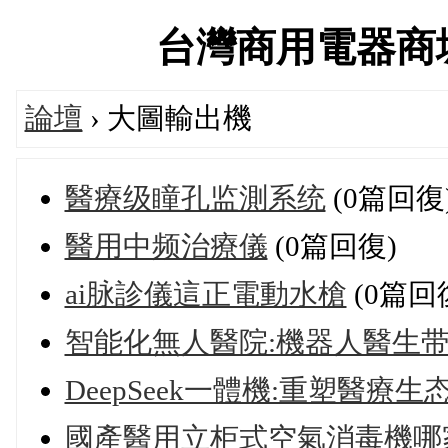
台灣商用電器商城官方
論壇
› 大圖輸出機
醫療级瞳孔监測系统
(0篇回復
醫用中频治療儀
(0篇回復)
ai脉診儀這正電動水槍
(0篇回
智能化無人醫院:機器人醫生
DeepSeek一體機:重塑醫療生
國產醫用立柜式空氣消毒機哪