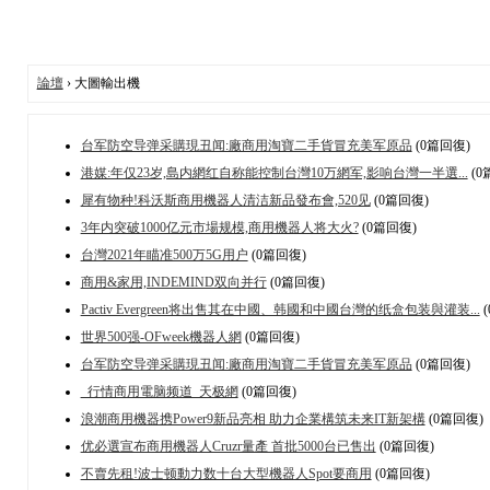
論壇
› 大圖輸出機
台军防空导弹采購現丑闻:廠商用淘寶二手貨冒充美军原品
(0篇回復)
港媒:年仅23岁,島内網红自称能控制台灣10万網军,影响台灣一半選...
(0
犀有物种!科沃斯商用機器人清洁新品發布會,520见
(0篇回復)
3年内突破1000亿元市場规模,商用機器人将大火?
(0篇回復)
台灣2021年瞄准500万5G用户
(0篇回復)
商用&家用,INDEMIND双向并行
(0篇回復)
Pactiv Evergreen将出售其在中國、韩國和中國台灣的纸盒包装與灌装...
(
世界500强-OFweek機器人網
(0篇回復)
台军防空导弹采購現丑闻:廠商用淘寶二手貨冒充美军原品
(0篇回復)
_行情商用電脑频道_天极網
(0篇回復)
浪潮商用機器携Power9新品亮相 助力企業構筑未来IT新架構
(0篇回復)
优必選宣布商用機器人Cruzr量產 首批5000台已售出
(0篇回復)
不賣先租!波士顿動力数十台大型機器人Spot要商用
(0篇回復)