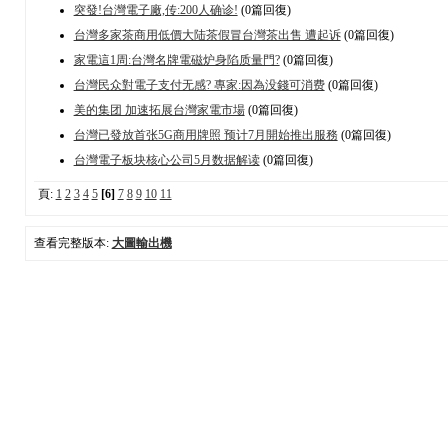
突發!台灣電子廠,传:200人确诊!
(0篇回復)
台灣多家茶商用低價大陆茶假冒台灣茶出售 遭起诉
(0篇回復)
家電這1周:台灣名牌電磁炉身陷质量門?
(0篇回復)
台灣民众對電子支付无感? 專家:因為没錢可消费
(0篇回復)
美的集团 加速拓展台灣家電市場
(0篇回復)
台灣已發放首张5G商用牌照 预计7月開始推出服務
(0篇回復)
台灣電子板块核心公司5月数据解读
(0篇回復)
頁:
1
2
3
4
5
[6]
7
8
9
10
11
查看完整版本:
大圖輸出機