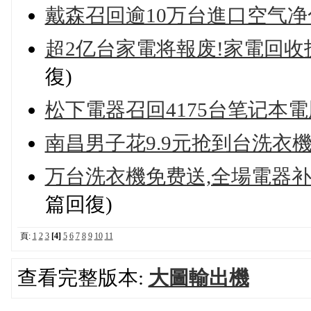
戴森召回逾10万台進口空气
超2亿台家電将報废!家電回收
復)
松下電器召回4175台笔记本
南昌男子花9.9元抢到台洗衣機,结
万台洗衣機免费送,全場電器补贴
篇回復)
頁:
1
2
3
[4]
5
6
7
8
9
10
11
查看完整版本:
大圖輸出機