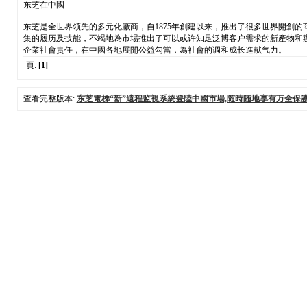
东芝在中國
东芝是全世界领先的多元化廠商，自1875年創建以来，推出了很多世界開創
集的履历及技能，不竭地為市場推出了可以或许知足泛博客户需求的新產物和
企業社會责任，在中國各地展開公益勾當，為社會的调和成长進献气力。
頁:
[1]
查看完整版本:
东芝電梯“新”遠程监視系統登陸中國市場,随時随地享有万全保