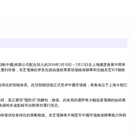
國)有限公司配合加入的2016年5月10日～5月13日在上海國度會展中間举
遭到存眷，东芝電梯此举意在經由過程專業現場維保辦事和交融东芝IOT物联
靠得住的智能体系。此項智能技能正式登岸中國市場後，将會為位于上海今朝已
。
碍，真正實現“预防式”泡腳包，維保。此体系的運即将大幅低落電梯的妨碍產
由過程长途點检等自動掌控運行状态。
物研發供给靠得住的果断根据。东芝電梯将不竭晋升中國市場維保辦事能力和程