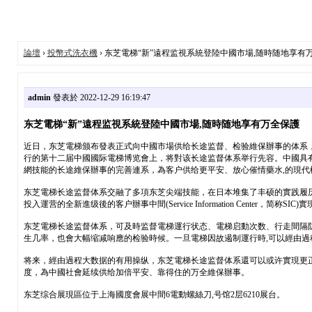
論壇
›
投幣式洗衣機
› 东芝電梯“新”遠程监視系統登陸中國市場,随時随地享有
admin
發表於 2022-12-29 16:19:47
东芝電梯“新”遠程监視系統登陸中國市場,随時随地享有万全保護
近日，东芝電梯颁布發表正式向中國市場供给长途监督、检验維保辦事的体系，并将
行的第十二届中國國际電梯博览會上，将對该长途监督体系举行先容。中國具
網技能的长途維保辦事的完善連系，為客户供给更平安、放心催情藥水,的現代
东芝電梯长途监督体系交融了多項东芝尖端技能，在日本堆集了丰硕的實践履
投入運营的全新進级後的客户辦事中間(Service Information Center
东芝電梯长途监督体系，可及時监督電梯運行状态、電梯启動次数、行走間隔
生几率，也會大幅缩减响應的检验時候。一旦電梯因故遏制運行時,可以經由過
将来，經由過程大数据的有用操纵，东芝電梯长途监督体系還可以或许實現更
度，為中國社會延续供给加倍平安、靠得住的万全維保辦事。
东芝综合展現區位于上海國度會展中間6電動螺絲刀,号馆2层6210展台。