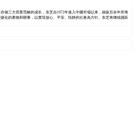
存储三大营業范畴的成长，东芝自1972年進入中國市場以来，操纵百余年所堆
便捷化的產物和辦事，以實現放心、平安、恬静的社會為方针。东芝将继续踊跃