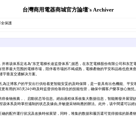
台灣商用電器商城官方論壇's Archiver
万全保護
该体系定名為“东芝電梯长途监督体系”,据悉，在东芝電梯股份有限公司和东芝電梯(中
有世界最大范围的電梯市場，陪伴着市場的不竭成熟，電梯產物的平安和品格也愈来愈
楼宇垂直交通解决方案。
历,為泛博客户的平安出行供给着更智能安妥的及時保障，是一套具有出色機能、平安
，简称SIC)實現更有用的365天24小時及時监督供给靠得住的技能包管，确保中國客户樂享放心無忧
防癌食物推薦，、启動状态等信息。經由過程体系收集大数据信息，智能阐發并展望妨
程该体系及時掌控遏制的状态及缘由,并敏捷采纳响應的辦法。此外，该中間還可以經
正确的配件運行状况及改换時候展望，同時，堆集的数据和履历還可觉得後续的新產