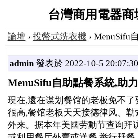
台灣商用電器商城官方
論壇
›
投幣式洗衣機
› MenuS
admin
發表於 2022-10-5 20:07:3
MenuSifu自助點餐系統
現在,還在谋划餐馆的老板免不了
很高,餐馆老板天天接德律风、勒
外来。据本年美國劳動节查询拜访
或利用餐厅外賣或送餐,举行野餐