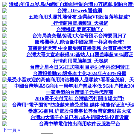
港媒:年仅23岁,島内網红自称能控制台灣10万網军,影响台灣一
台灣 - OFweek通信網
五款商用头显扎堆發布,企業级VR設备落地提速?
_行情商用電脑频道_天极網
台灣機床,要賣不動了?
台海局势突變,惊現3大信号预示台灣要回归了
服務機器人,能否像中國家電一样席卷全球?
直播带貨运营-中企服集團直播業務-台灣直播运营
台灣大哥大宣布获得5G基站人口覆盖率超50%認证
_行情商用電脑频道_天极網
台灣之星今日5G正式商用 目标6-8年内盈利转正
台灣拟推動5G設备本土化,2024年占40%份额
最受小區欢迎的高仙商用清洁機器人是哪款?看看金茂府、天安
中國台灣地區5G商用一周年用户普及率低 5G用户接近30
一家典型的台灣電子元件代理商
2016電子支付元年 台灣能否打開市場大門?
台灣用“電子围篱”防疫越来越受质疑,媒体:谁能保证這“天網”
受惠5G商用,沪電股份董事长等台灣富豪财富大涨
台灣20大電子企業已有7成在祖國大陆投資设廠
台灣中華電信推出商用软件云服務平台
下一頁 »