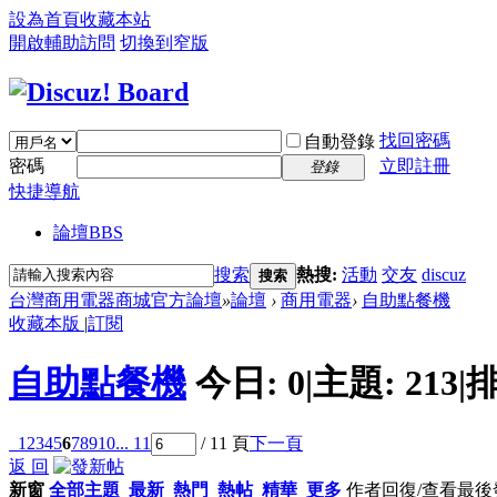
設為首頁
收藏本站
開啟輔助訪問
切換到窄版
找回密碼
自動登錄
密碼
立即註冊
登錄
快捷導航
論壇
BBS
搜索
熱搜:
活動
交友
discuz
搜索
台灣商用電器商城官方論壇
»
論壇
›
商用電器
›
自助點餐機
收藏本版
|
訂閱
自助點餐機
今日:
0
|
主題:
213
|
排
1
2
3
4
5
6
7
8
9
10
... 11
/ 11 頁
下一頁
返 回
新窗
全部主題
最新
熱門
熱帖
精華
更多
作者
回復/查看
最後