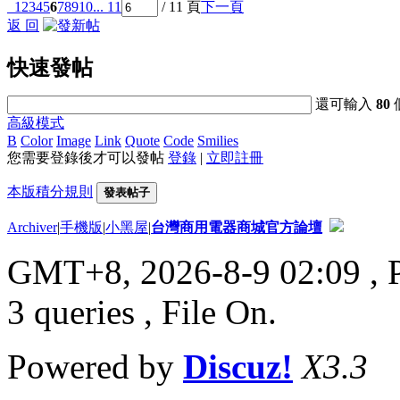
1
2
3
4
5
6
7
8
9
10
... 11
/ 11 頁
下一頁
返 回
快速發帖
還可輸入
80
高級模式
B
Color
Image
Link
Quote
Code
Smilies
您需要登錄後才可以發帖
登錄
|
立即註冊
本版積分規則
發表帖子
Archiver
|
手機版
|
小黑屋
|
台灣商用電器商城官方論壇
GMT+8, 2026-8-9 02:09
, 
3 queries , File On.
Powered by
Discuz!
X3.3